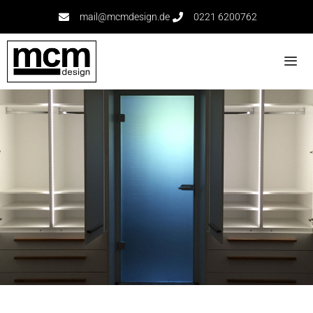
mail@mcmdesign.de
0221 6200762​